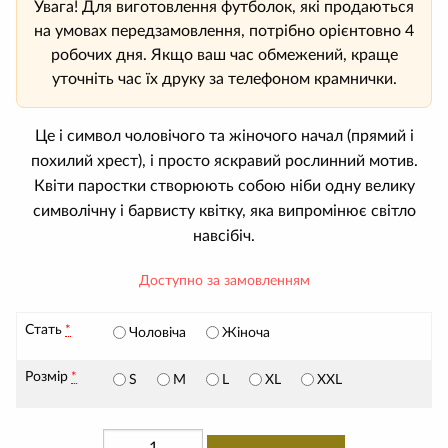
Увага! Для виготовлення футболок, які продаються
на умовах передзамовлення, потрібно орієнтовно 4
робочих дня. Якщо ваш час обмежений, краще
уточніть час їх друку за телефоном крамнички.
Це і символ чоловічого та жіночого начал (прямий і
похилий хрест), і просто яскравий рослинний мотив.
Квіти паростки створюють собою ніби одну велику
символічну і барвисту квітку, яка випромінює світло
навсібіч.
Доступно за замовленням
Стать
*
Чоловіча
Жіноча
Розмір
*
S
M
L
XL
XXL