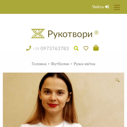
Увійти
Рукотвори
®
0973763783
+38
Головна
>
Футболки
> Ружа-квітка
🔍