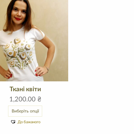
Ткані квіти
1,200.00
₴
Виберіть опції
До бажаного