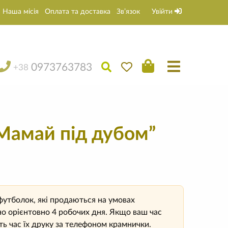
Наша місія
Оплата та доставка
Зв’язок
Увійти
0973763783
+38
Мамай під дубом”
футболок, які продаються на умовах
о орієнтовно 4 робочих дня. Якщо ваш час
ь час їх друку за телефоном крамнички.