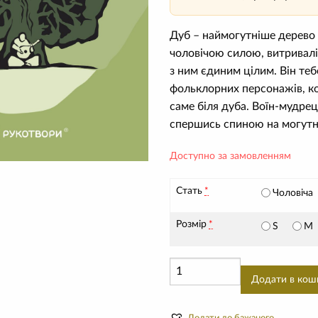
Дуб – наймогутніше дерево н
чоловічою силою, витривалі
з ним єдиним цілим. Він теб
фольклорних персонажів, к
саме біля дуба. Воїн-мудрец
спершись спиною на могутнє 
Доступно за замовленням
Стать
*
Чоловіча
Розмір
*
S
M
Футболка
Додати в кош
"Мамай
під