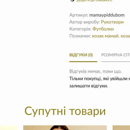
дубом"
Додати до бажаного
кількість
Артикул:
mamaypiddubom
Автор виробу:
Рукотвори
Категорія:
Футболки
Позначки:
козак мамай
,
коз
ВІДГУКИ (0)
РОЗМІРНА СІТ
Відгуків немає, поки що.
Тільки покупці, які увійшли
залишати відгуки.
Супутні товари