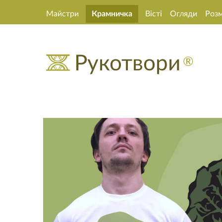
Майстри
Крамничка
Вісті
Огляди
Роз
Рукотвори
®