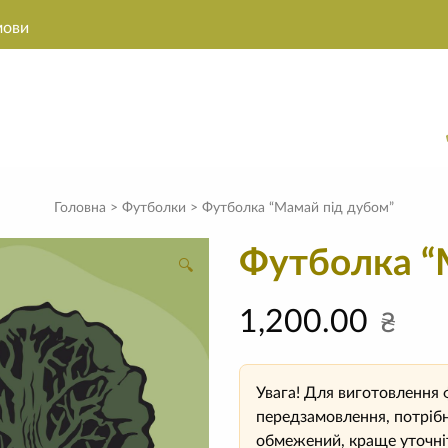
мови
Головна
>
Футболки
> Футболка “Мамай під дубом”
Футболка “
🔍
1,200.00
₴
Увага! Для виготовлення 
передзамовлення, потрібн
обмежений, краще уточніт