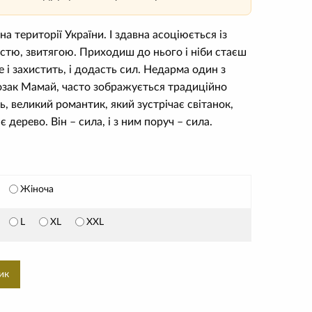
а території України. І здавна асоціюється із
стю, звитягою. Приходиш до нього і ніби стаєш
е і захистить, і додасть сил. Недарма один з
озак Мамай, часто зображується традиційно
ь, великий романтик, який зустрічає світанок,
дерево. Він – сила, і з ним поруч – сила.
Жіноча
L
XL
XXL
ик