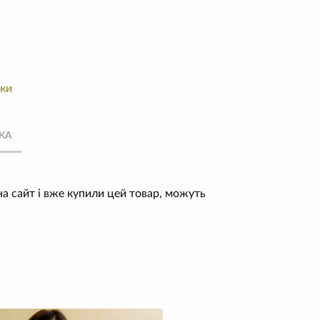
аки
КА
 на сайт і вже купили цей товар, можуть