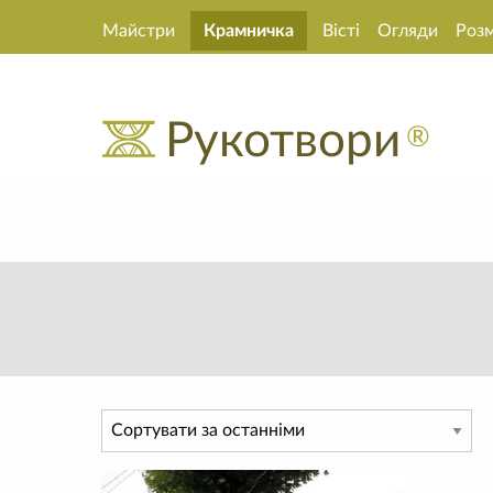
Майстри
Крамничка
Вісті
Огляди
Роз
Рукотвори
®