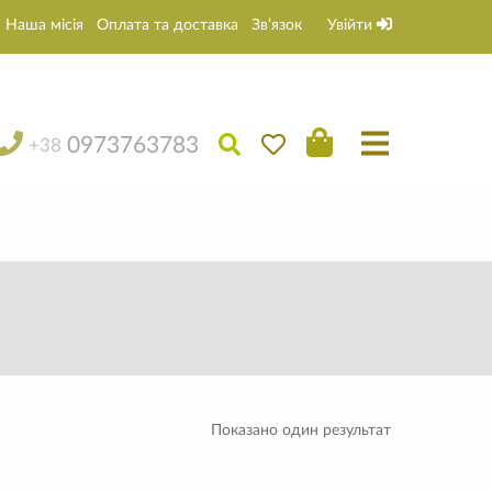
Наша місія
Оплата та доставка
Зв’язок
Увійти
0973763783
+38
Показано один результат