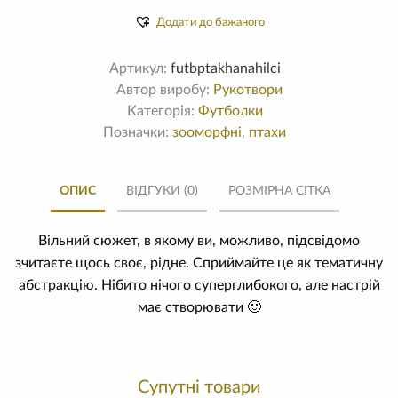
Додати до бажаного
Артикул:
futbptakhanahilci
Автор виробу:
Рукотвори
Категорія:
Футболки
Позначки:
зооморфні
,
птахи
ОПИС
ВІДГУКИ (0)
РОЗМІРНА СІТКА
Вільний сюжет, в якому ви, можливо, підсвідомо
зчитаєте щось своє, рідне. Сприймайте це як тематичну
абстракцію. Нібито нічого суперглибокого, але настрій
має створювати 🙂
Супутні товари