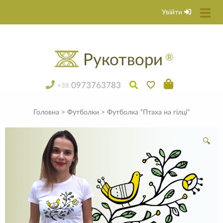
Увійти
Рукотвори
®
0973763783
+38
Головна
>
Футболки
> Футболка “Птаха на гілці”
🔍